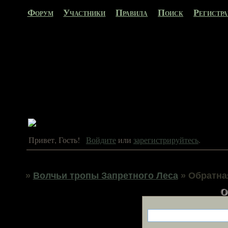
Форум
Участники
Правила
Поиск
Регистр
Привет, Гость!
Войдите
или
зарегистрируйтесь
.
»
Волчьи тропы Запретного Леса
»
Обратна
О