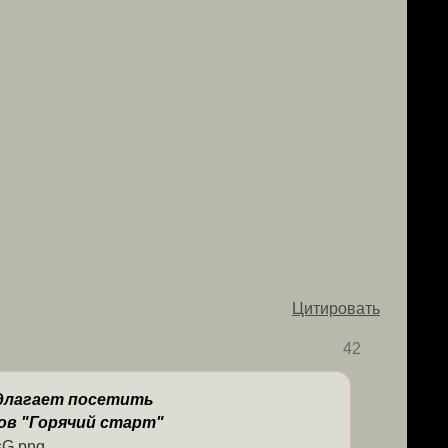
Цитировать
42
длагает посетить
ов "Горячий старт"