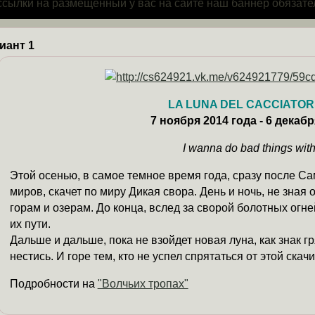
ссылки на размещенный у вас на сайте наш баннер обязате
иант 1
LA LUNA DEL CACCIATORE 
7 ноября 2014 года - 6 декабр
I wanna do bad things with
Этой осенью, в самое темное время года, сразу после С
миров, скачет по миру Дикая свора. День и ночь, не зная 
горам и озерам. До конца, вслед за сворой болотных огней,
их пути.
Дальше и дальше, пока не взойдет новая луна, как знак г
нестись. И горе тем, кто не успел спрятаться от этой скачи
Подробности на
"Волчьих тропах"