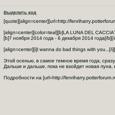
Выделить код
[quote][align=center][url=http://fenriharry.potte
[align=center][color=teal][b]LA LUNA DEL CACCIATO
[b]7 ноября 2014 года - 6 декабря 2014 года[/b][/al
[align=center][i]I wanna do bad things with you...[/i][/
Этой осенью, в самое темное время года, сразу 
Дальше и дальше, пока не взойдет новая луна, к
Подробности на [url=http://fenriharry.potterforum