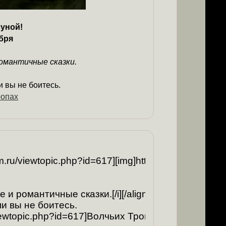
уной!
ября
омантичные сказки.
 вы не боитесь.
ропах
m.ru/viewtopic.php?id=617][img]http://forumstatic.ru/fi
и романтичные сказки.[/i][/align]

и вы не боитесь. 

iewtopic.php?id=617]Волчьих Тропах[/url][/align][/quo