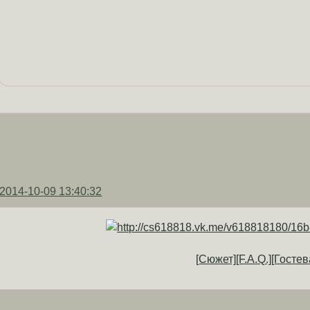
2014-10-09 13:40:32
[Сюжет]
[F.A.Q.]
[Гостев