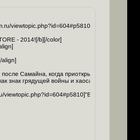
rforum.ru/viewtopic.php?id=604#p5810][img]http://cs6
RE - 2014![/b][/color]

ign]

align]

после Самайна, когда приоткрываются двери миров,
ак знак грядущей войны и хаоса, они будут нестись
.ru/viewtopic.php?id=604#p5810]"Волчьих тропах"[/ur