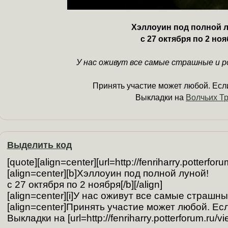
Хэллоуин под полной л
с 27 октября по 2 но
У нас оживут все самые страшные и р
Принять участие может любой. Если
Выкладки на
Волчьих Т
Выделить код
[quote][align=center][url=http://fenriharry.potterforu
[align=center][b]Хэллоуин под полной луной!

с 27 октября по 2 ноября[/b][/align]

[align=center][i]У нас оживут все самые страшные 
[align=center]Принять участие может любой. Есл
Выкладки на [url=http://fenriharry.potterforum.ru/v