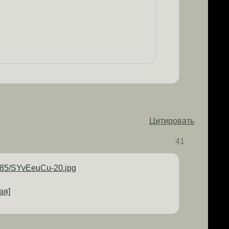
Цитировать
41
ая]