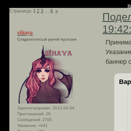
В
Страница:
1
2
3
…
6
»
Поде
19:42
sihaya
Сладкоголосый ручей пустыни
Принима
Указани
баннер 
Вар
Зарегистрирован
: 2012-04-04
Приглашений:
26
Сообщений:
2765
Уважение:
+641