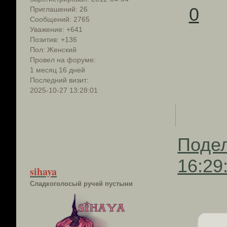
0
Приглашений:
26
Сообщений:
2765
Уважение:
+641
Позитив:
+136
Пол:
Женский
Провел на форуме:
1 месяц 16 дней
Последний визит:
2025-10-27 13:28:01
Поде
16:29
sihaya
Сладкоголосый ручей пустыни