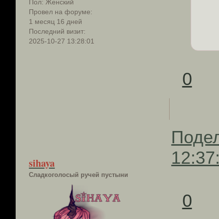
Пол:
Женский
Провел на форуме:
1 месяц 16 дней
Последний визит:
2025-10-27 13:28:01
0
Поде
12:37
sihaya
Сладкоголосый ручей пустыни
0