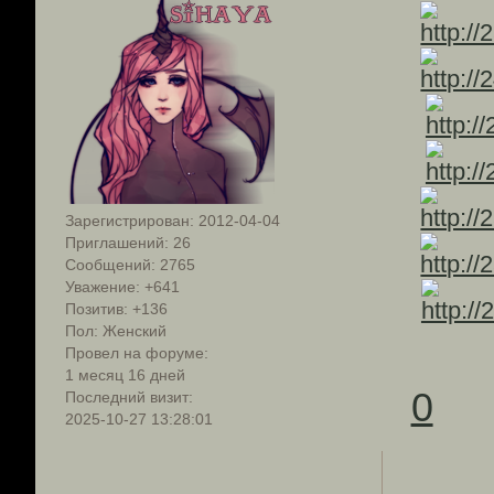
Зарегистрирован
: 2012-04-04
Приглашений:
26
Сообщений:
2765
Уважение:
+641
Позитив:
+136
Пол:
Женский
Провел на форуме:
1 месяц 16 дней
0
Последний визит:
2025-10-27 13:28:01