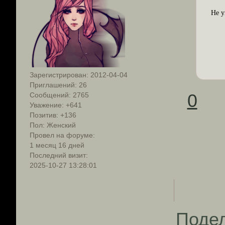
Не у
Зарегистрирован
: 2012-04-04
Приглашений:
26
0
Сообщений:
2765
Уважение:
+641
Позитив:
+136
Пол:
Женский
Провел на форуме:
1 месяц 16 дней
Последний визит:
2025-10-27 13:28:01
Поде