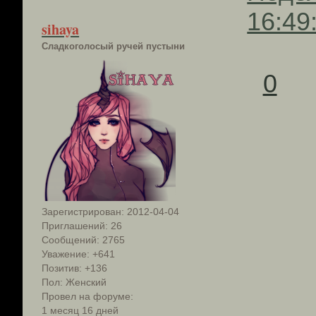
16:49
sihaya
Сладкоголосый ручей пустыни
0
Зарегистрирован
: 2012-04-04
Приглашений:
26
Сообщений:
2765
Уважение:
+641
Позитив:
+136
Пол:
Женский
Провел на форуме:
1 месяц 16 дней