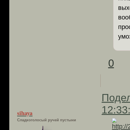
вых
воо
про
умо
0
Поде
12:33
sihaya
Сладкоголосый ручей пустыни