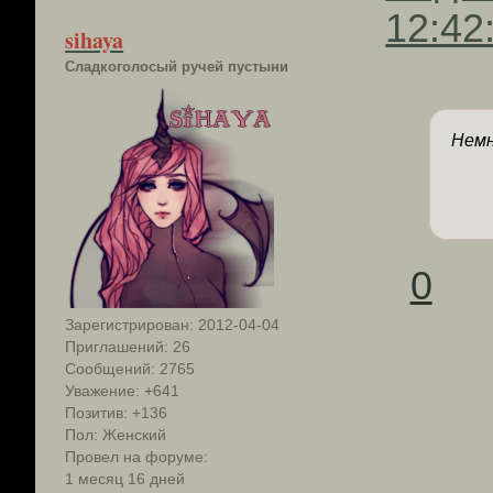
12:42
sihaya
Сладкоголосый ручей пустыни
Немн
0
Зарегистрирован
: 2012-04-04
Приглашений:
26
Сообщений:
2765
Уважение:
+641
Позитив:
+136
Пол:
Женский
Провел на форуме:
1 месяц 16 дней