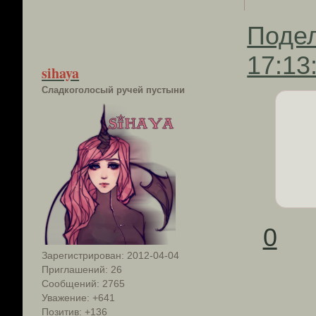
Поде
17:13
sihaya
Сладкоголосый ручей пустыни
0
Зарегистрирован
: 2012-04-04
Приглашений:
26
Сообщений:
2765
Уважение:
+641
Позитив:
+136