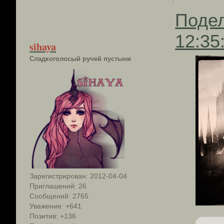
Поде
12:35
sihaya
Сладкоголосый ручей пустыни
Зарегистрирован
: 2012-04-04
Приглашений:
26
Сообщений:
2765
Уважение:
+641
Позитив:
+136