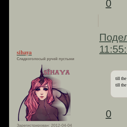
0
Поде
11:55
sihaya
Сладкоголосый ручей пустыни
till t
till th
0
Зарегистрирован
: 2012-04-04