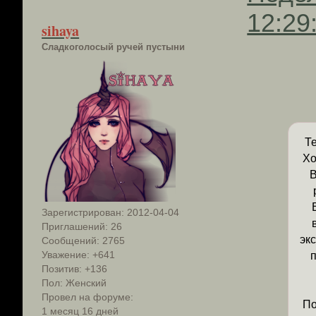
12:29
sihaya
Сладкоголосый ручей пустыни
Т
Хо
В
Зарегистрирован
: 2012-04-04
Приглашений:
26
эк
Сообщений:
2765
Уважение:
+641
Позитив:
+136
Пол:
Женский
Провел на форуме:
По
1 месяц 16 дней