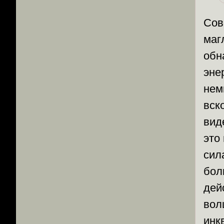
Сов
маг
обн
эне
нем
вск
вид
это
сил
бол
дей
вол
инк