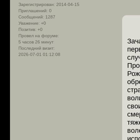
Зарегистрирован
: 2014-04-15
Приглашений:
0
Сообщений:
1287
Уважение:
+0
Позитив:
+0
Провел на форуме:
Зач
5 часов 26 минут
пер
Последний визит:
2026-07-01 01:12:08
слу
Про
Рож
обр
стр
вол
сво
сме
тяж
вол
исп