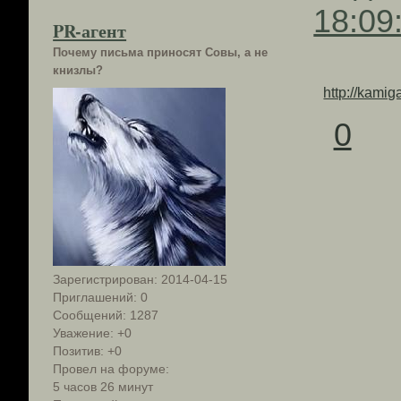
18:09
PR-агент
Почему письма приносят Совы, а не
книзлы?
http://kami
0
Зарегистрирован
: 2014-04-15
Приглашений:
0
Сообщений:
1287
Уважение:
+0
Позитив:
+0
Провел на форуме:
5 часов 26 минут