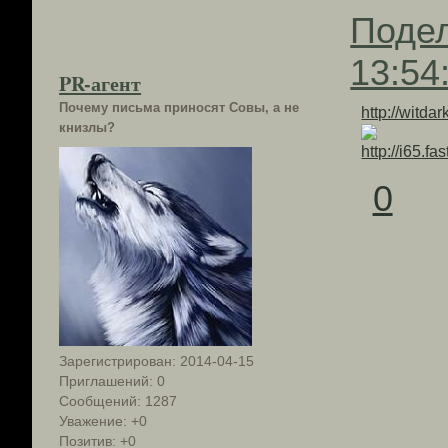
Поде
13:54
PR-агент
Почему письма приносят Совы, а не
http://witda
книзлы?
0
Зарегистрирован
: 2014-04-15
Приглашений:
0
Сообщений:
1287
Уважение:
+0
Позитив:
+0