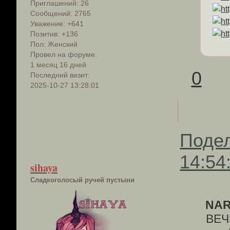
Приглашений:
26
Сообщений:
2765
Уважение:
+641
Позитив:
+136
Пол:
Женский
Провел на форуме:
1 месяц 16 дней
0
Последний визит:
2025-10-27 13:28:01
Поде
14:54
sihaya
Сладкоголосый ручей пустыни
NAR
ВЕЧ