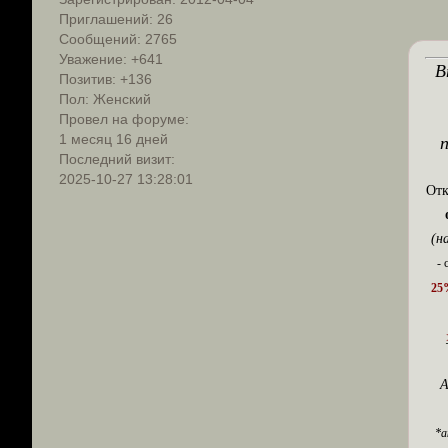
Приглашений:
26
Сообщений:
2765
Уважение:
+641
В
Позитив:
+136
Пол:
Женский
Провел на форуме:
1 месяц 16 дней
Последний визит:
2025-10-27 13:28:01
Отк
(н
-
25
А
*а