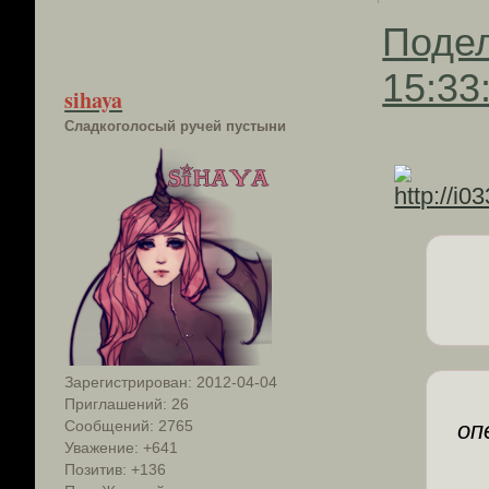
Поде
15:33
sihaya
Сладкоголосый ручей пустыни
Зарегистрирован
: 2012-04-04
Приглашений:
26
Сообщений:
2765
оп
Уважение:
+641
Позитив:
+136