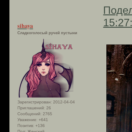
Поде
15:27
sihaya
Сладкоголосый ручей пустыни
Зарегистрирован
: 2012-04-04
Приглашений:
26
Сообщений:
2765
Уважение:
+641
Позитив:
+136
Пол:
Женский