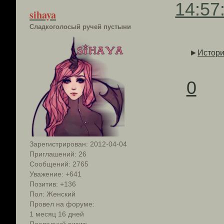
14:57
sihaya
Сладкоголосый ручей пустыни
►
Истори
0
Зарегистрирован
: 2012-04-04
Приглашений:
26
Сообщений:
2765
Уважение:
+641
Позитив:
+136
Пол:
Женский
Провел на форуме:
1 месяц 16 дней
Последний визит: