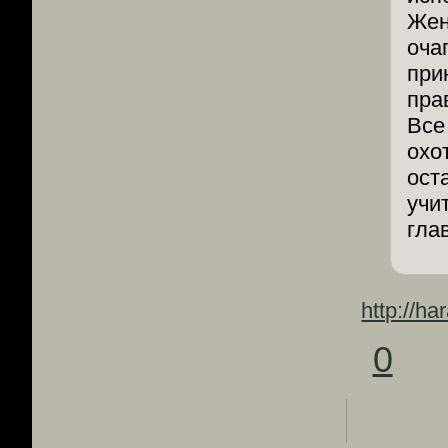
Жен
оча
при
пра
Все
охо
ост
учи
гла
http://h
0