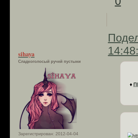
0
Поде
14:48
sihaya
Сладкоголосый ручей пустыни
♦
П
Зарегистрирован
: 2012-04-04