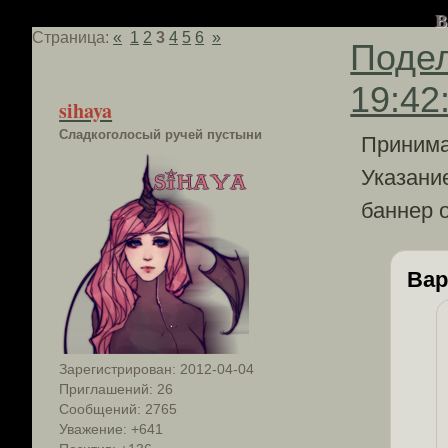
В
Страница:
«
1
2
3
4
5
6
»
Поде
19:42
sihaya
Сладкоголосый ручей пустыни
Принима
Указани
баннер 
Вар
Зарегистрирован
: 2012-04-04
Приглашений:
26
Сообщений:
2765
Уважение:
+641