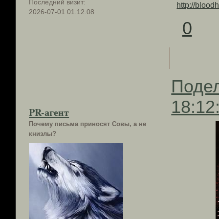
Последний визит:
http://blood
2026-07-01 01:12:08
0
Поде
18:12
PR-агент
Почему письма приносят Совы, а не
книзлы?