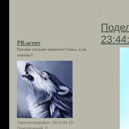
Поде
23:44
PR-агент
Почему письма приносят Совы, а не
книзлы?
Зарегистрирован
: 2014-04-15
Приглашений:
0