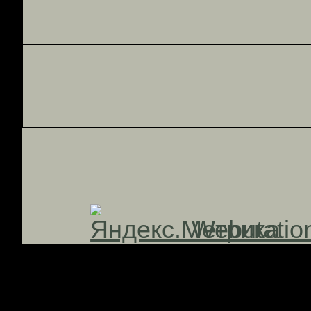
Webutatio