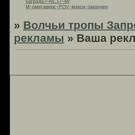
награда?~NC17~М/
М~омегаверс~POV~макси~закончен
»
Волчьи тропы Запр
рекламы
»
Ваша рек