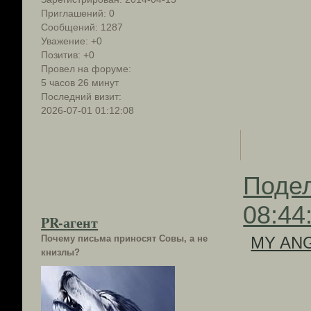
Приглашений:
0
Сообщений:
1287
Уважение:
+0
Позитив:
+0
Провел на форуме:
5 часов 26 минут
Последний визит:
2026-07-01 01:12:08
Поде
08:44
PR-агент
MY AN
Почему письма приносят Совы, а не
книзлы?