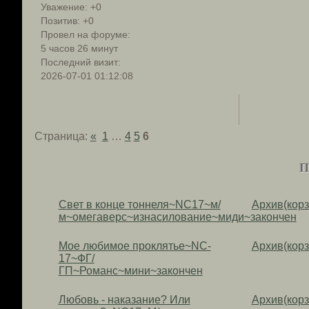
Уважение:
+0
Позитив:
+0
Провел на форуме:
5 часов 26 минут
Последний визит:
2026-07-01 01:12:08
Страница:
«
1
…
4
5
6
П
Свет в конце тоннеля~NC17~м/
Архив(корз
м~омегаверс~изнасилование~миди~закончен
Мое любимое проклятье~NC-
Архив(корз
17~ФГ/
ГП~Романс~мини~закончен
Любовь - наказание? Или
Архив(корз