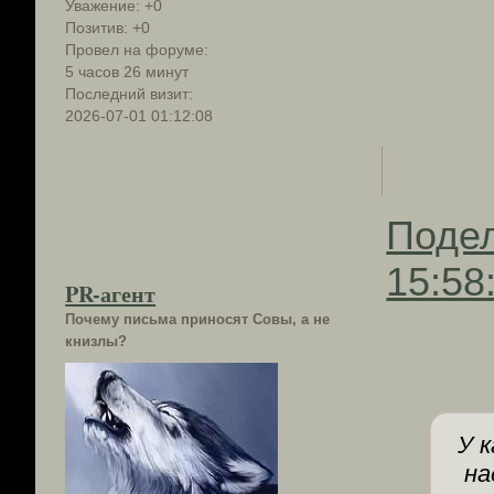
Уважение:
+0
Позитив:
+0
Провел на форуме:
5 часов 26 минут
Последний визит:
2026-07-01 01:12:08
Поде
15:58
PR-агент
Почему письма приносят Совы, а не
книзлы?
У к
на