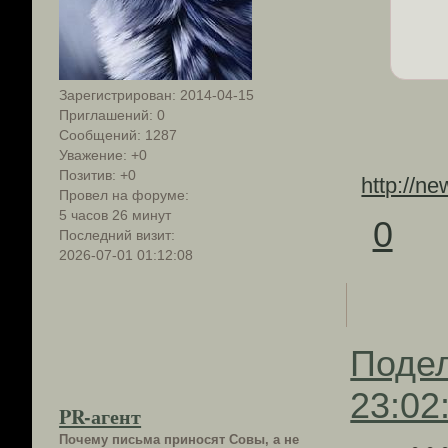
Зарегистрирован
: 2014-04-15
Приглашений:
0
Сообщений:
1287
Уважение:
+0
Позитив:
+0
http://ne
Провел на форуме:
5 часов 26 минут
0
Последний визит:
2026-07-01 01:12:08
Поде
23:02
PR-агент
Почему письма приносят Совы, а не