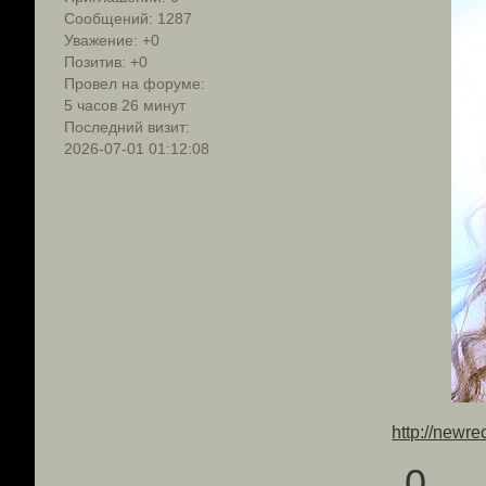
Сообщений:
1287
Уважение:
+0
Позитив:
+0
Провел на форуме:
5 часов 26 минут
Последний визит:
2026-07-01 01:12:08
http://newr
0