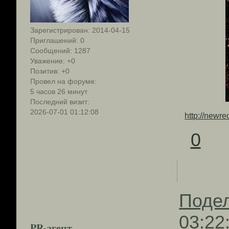
Зарегистрирован
: 2014-04-15
Приглашений:
0
Сообщений:
1287
Уважение:
+0
Позитив:
+0
Провел на форуме:
5 часов 26 минут
Последний визит:
2026-07-01 01:12:08
http://newr
0
Поде
03:22
PR-агент