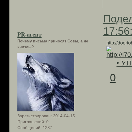
Поде
17:56
PR-агент
Почему письма приносят Совы, а не
http://door
книзлы?
• У
0
Зарегистрирован
: 2014-04-15
Приглашений:
0
Сообщений:
1287