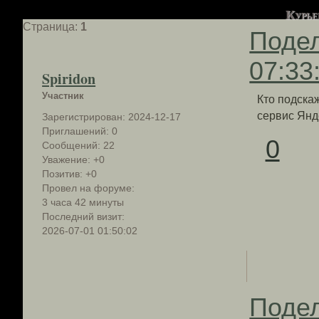
Курье
Страница:
1
Поде
07:33
Spiridon
Участник
Кто подскаж
сервис Янд
Зарегистрирован
: 2024-12-17
Приглашений:
0
0
Сообщений:
22
Уважение:
+0
Позитив:
+0
Провел на форуме:
3 часа 42 минуты
Последний визит:
2026-07-01 01:50:02
Поде