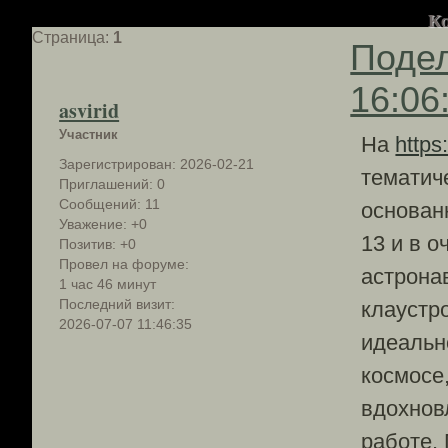
Ко
Страница:
1
Поде
16:06
asvirid
Участник
На
https
Зарегистрирован
: 2026-02-21
тематич
Приглашений:
0
Сообщений:
11
основан
Уважение:
+0
13 и в 
Позитив:
+0
Провел на форуме:
астрона
1 час 46 минут
Последний визит:
клаустр
2026-07-07 11:46:35
идеальн
космосе
вдохнов
работе.